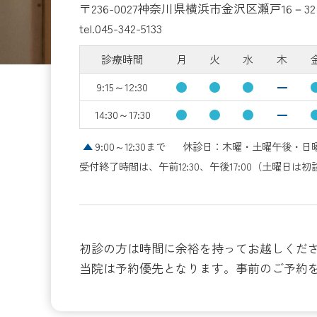
〒236-0027神奈川県横浜市金沢区瀬戸16－32 
tel.
045-342-5133
診療時間
月
火
水
木
●
●
●
ー
9:15～12:30
●
●
●
ー
14:30～17:30
▲
9:00～12:30まで
休診日：木曜・土曜午後・
受付終了時間は、午前12:30、午後17:00（土曜日は初診1
初診の方は時間に余裕を持ってお越しくだ
当院は予約優先となります。事前のご予約