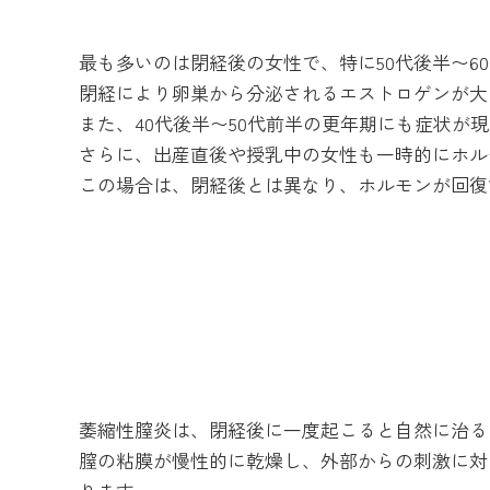
最も多いのは閉経後の女性で、特に50代後半〜6
閉経により卵巣から分泌されるエストロゲンが大
また、40代後半〜50代前半の更年期にも症状が
さらに、出産直後や授乳中の女性も一時的にホル
この場合は、閉経後とは異なり、ホルモンが回復
萎縮性膣炎は、閉経後に一度起こると自然に治る
膣の粘膜が慢性的に乾燥し、外部からの刺激に対