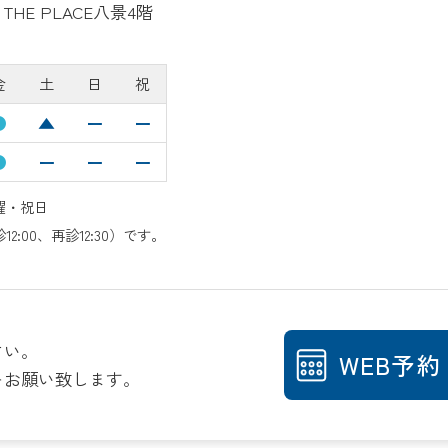
THE PLACE八景4階
金
土
日
祝
●
▲
ー
ー
●
ー
ー
ー
日曜・祝日
2:00、再診12:30）です。
さい。
WEB予約
をお願い致します。